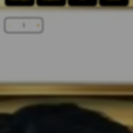
Quantity
-
+