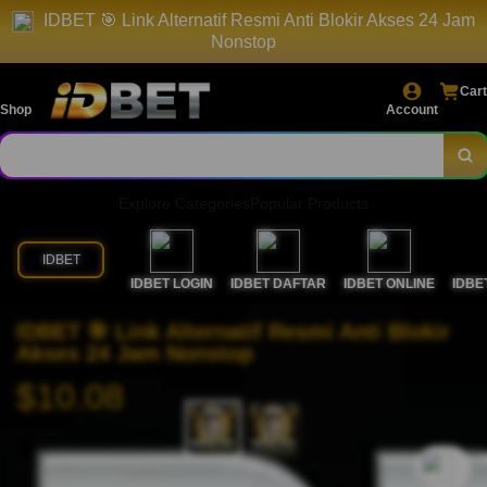
IDBET 🎯 Link Alternatif Resmi Anti Blokir Akses 24 Jam
Nonstop
Cart
Shop
Account
Explore Categories
Popular Products
IDBET
IDBET LOGIN
IDBET DAFTAR
IDBET ONLINE
IDBE
IDBET 🎯 Link Alternatif Resmi Anti Blokir
Akses 24 Jam Nonstop
$10.08
`2